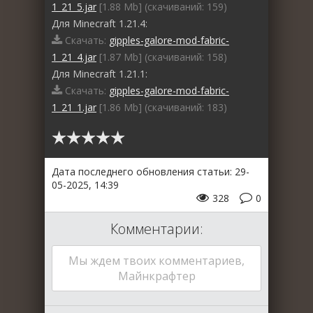
1_21_5.jar
[1.88 Mb] (cкачиваний: 159)
Для Minecraft 1.21.4:
Скачать:
gipples-galore-mod-fabric-
1_21_4.jar
[1.87 Mb] (cкачиваний: 158)
Для Minecraft 1.21.1:
Скачать:
gipples-galore-mod-fabric-
1_21_1.jar
[1.86 Mb] (cкачиваний: 183)
Дата последнего обновления статьи: 29-
05-2025, 14:39
328
0
Комментарии:
Мы ждем твоих комментариев,
Майнкрафтер