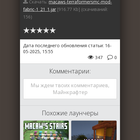
Скачать:
macaws-terraformersmc-mod-
fabric-1_21_1.jar
[916.77 Kb] (cкачиваний:
156)
Дата последнего обновления статьи: 16-
05-2025, 15:55
347
0
Комментарии:
Мы ждем твоих комментариев,
Майнкрафтер
Похожие лаунчеры