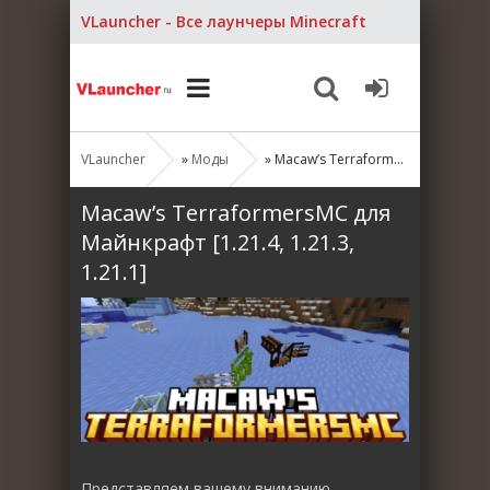
VLauncher - Все лаунчеры Minecraft
VLauncher
»
Моды
» Macaw’s TerraformersMC для Майнкрафт [1.21.4, 1.21.3, 1.21.1]
Macaw’s TerraformersMC для
Майнкрафт [1.21.4, 1.21.3,
1.21.1]
Представляем вашему вниманию