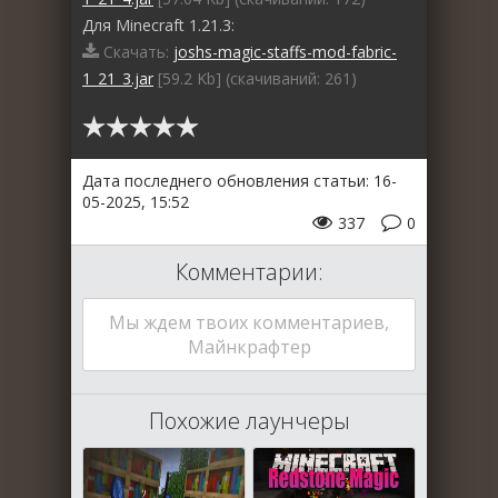
Для Minecraft 1.21.3:
Скачать:
joshs-magic-staffs-mod-fabric-
1_21_3.jar
[59.2 Kb] (cкачиваний: 261)
Дата последнего обновления статьи: 16-
05-2025, 15:52
337
0
Комментарии:
Мы ждем твоих комментариев,
Майнкрафтер
Похожие лаунчеры