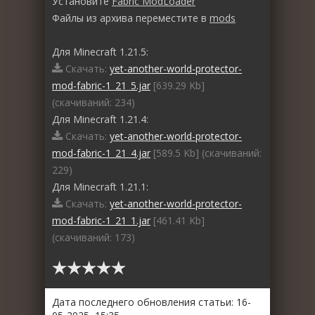
Установите
Fabric ModLoader
Файлы из архива переместите в
mods
Для Minecraft 1.21.5:
Скачать:
yet-another-world-protector-
mod-fabric-1_21_5.jar
[639.29 Kb]
(cкачиваний: 234)
Для Minecraft 1.21.4:
Скачать:
yet-another-world-protector-
mod-fabric-1_21_4.jar
[589.5 Kb] (cкачиваний:
229)
Для Minecraft 1.21.1:
Скачать:
yet-another-world-protector-
mod-fabric-1_21_1.jar
[461.41 Kb]
(cкачиваний: 173)
Дата последнего обновления статьи: 16-