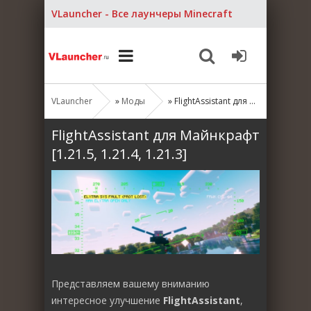
VLauncher - Все лаунчеры Minecraft
VLauncher
»
Моды
» FlightAssistant для Майнкрафт [1.21.5, 1.21.4, 1.21.3]
FlightAssistant для Майнкрафт
[1.21.5, 1.21.4, 1.21.3]
Представляем вашему вниманию
интересное улучшение
FlightAssistant
,