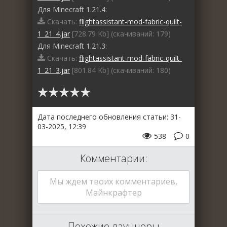
Для Minecraft 1.21.4:
Скачать:
flightassistant-mod-fabric-quilt-
1_21_4.jar
[728.79 Kb] (cкачиваний: 179)
Для Minecraft 1.21.3:
Скачать:
flightassistant-mod-fabric-quilt-
1_21_3.jar
[801.84 Kb] (cкачиваний: 180)
Дата последнего обновления статьи: 31-
03-2025, 12:39
538
0
Комментарии:
Мы ждем твоих комментариев,
Майнкрафтер
Похожие лаунчеры