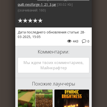
quilt-neoforge-1_21_3.jar
[30.02 Kb]
(cкачиваний: 160)
Дата последнего обновления статьи: 28-
03-2025, 15:05
443
0
Комментарии:
Мы ждем твоих комментариев,
Майнкрафтер
Похожие лаунчеры