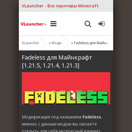
VLauncher - Все лаунчеры Minecraft
VLauncher
»
Моды
» Fadeless для Майнкрафт [1.21.5, 1.21.4, 1.21.3]
Fadeless для Майнкрафт
[1.21.5, 1.21.4, 1.21.3]
Модификация под названием
Fadeless
,
именно с данным модом вы сможете
открыть для себя интересный вариант