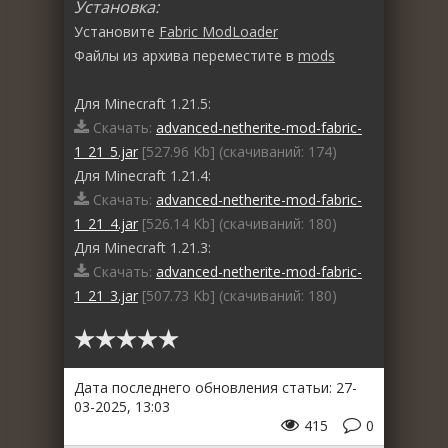
Установка:
Установите
Fabric ModLoader
Файлы из архива переместите в
mods
Для Minecraft 1.21.5:
Скачать:
advanced-netherite-mod-fabric-
1_21_5.jar
[527.96 Kb] (cкачиваний: 174)
Для Minecraft 1.21.4:
Скачать:
advanced-netherite-mod-fabric-
1_21_4.jar
[526.14 Kb] (cкачиваний: 180)
Для Minecraft 1.21.3:
Скачать:
advanced-netherite-mod-fabric-
1_21_3.jar
[507.73 Kb] (cкачиваний: 180)
Дата последнего обновления статьи: 27-
03-2025, 13:03
415
0