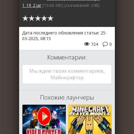
1_19_2.jar
[10.66 Mb] (cкачиваний: 248)
Дата последнего обновления статьи: 25-
03-2025, 08:15
724
0
Комментарии:
Мы ждем твоих комментариев,
Майнкрафтер
Похожие лаунчеры