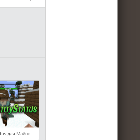
TslatEntityStatus для Майнкрафт [1.20.4, 1.20.2, 1.20.1]