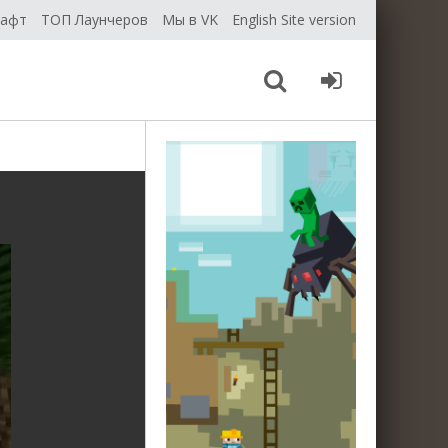
рафт
ТОП Лаунчеров
Мы в VK
English Site version