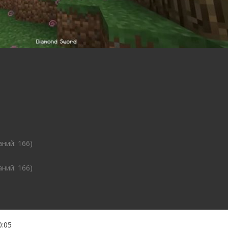
аний: 166)
аний: 166)
0:05