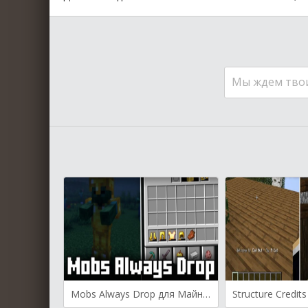
Мы ждем тво
Mobs Always Drop для Майнкрафт [1.21.1, 1.21, 1.20.6]