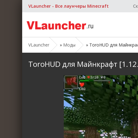
VLauncher - Все лаунчеры Minecraft
Ск
VLauncher
»
Моды
» ToroHUD для Майнкрафт 
ToroHUD для Майнкрафт [1.12.2