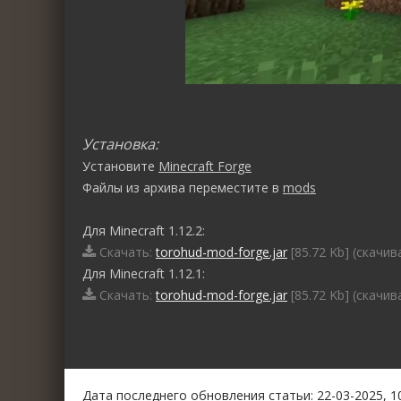
Установка:
Установите
Minecraft Forge
Файлы из архива переместите в
mods
Для Minecraft 1.12.2:
Скачать:
torohud-mod-forge.jar
[85.72 Kb] (cкачив
Для Minecraft 1.12.1:
Скачать:
torohud-mod-forge.jar
[85.72 Kb] (cкачив
0
1
2
3
4
5
Дата последнего обновления статьи: 22-03-2025, 1