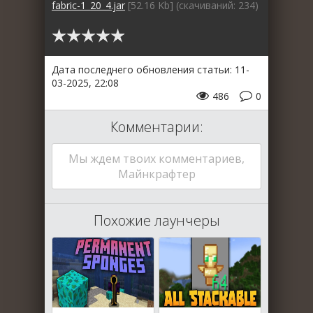
fabric-1_20_4.jar
[52.16 Kb] (cкачиваний: 234)
Дата последнего обновления статьи: 11-
03-2025, 22:08
486
0
Комментарии:
Мы ждем твоих комментариев,
Майнкрафтер
Похожие лаунчеры