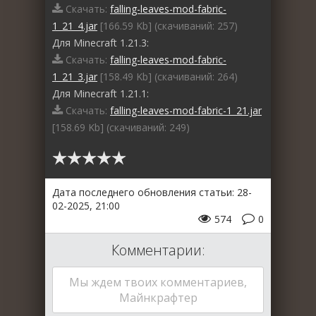
Скачать:
falling-leaves-mod-fabric-
1_21_4.jar
[166.59 Kb] (cкачиваний: 257)
Для Minecraft 1.21.3:
Скачать:
falling-leaves-mod-fabric-
1_21_3.jar
[158.49 Kb] (cкачиваний: 264)
Для Minecraft 1.21.1:
Скачать:
falling-leaves-mod-fabric-1_21.jar
[158.69 Kb] (cкачиваний: 249)
Дата последнего обновления статьи: 28-
02-2025, 21:00
574
0
Комментарии:
Мы ждем твоих комментариев,
Майнкрафтер