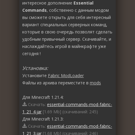
интересное дополнение
Essential
Commands
, собственно с данным модом
вы сможете открыть для себя интересный
вариант специальных серверных команд,
которые в свою очередь позволят сделать
удобным привычный сервер. Скачивайте, и
наслаждайтесь игрой в майнкрафте уже
сегодня !
Установка:
Установите
Fabric ModLoader
Файлы из архива переместите в
mods
Для Minecraft 1.21.4:
Скачать:
essential-commands-mod-fabric-
1_21_4.jar
[1.69 Mb] (cкачиваний: 245)
Для Minecraft 1.21.3:
Скачать:
essential-commands-mod-fabric-
1_21_3.jar
[1.68 Mb] (cкачиваний: 246)