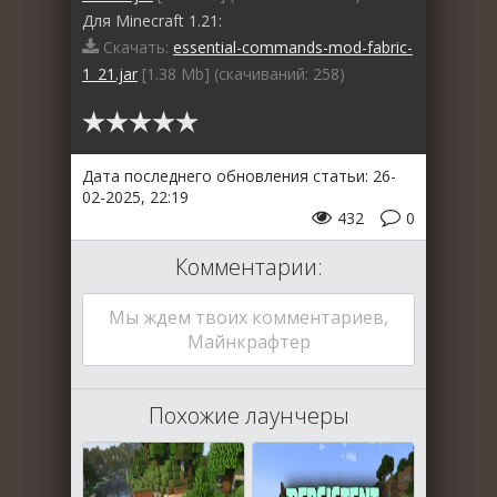
Для Minecraft 1.21:
Скачать:
essential-commands-mod-fabric-
1_21.jar
[1.38 Mb] (cкачиваний: 258)
Дата последнего обновления статьи: 26-
02-2025, 22:19
432
0
Комментарии:
Мы ждем твоих комментариев,
Майнкрафтер
Похожие лаунчеры