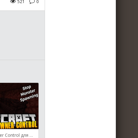
521
0
Better Spawner Control для Майнкрафт [1.19.4, 1.19.3, 1.19.2]