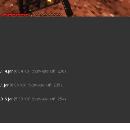
1_4.jar
[6.04 Kb] (cкачиваний: 238)
1.jar
[6.06 Kb] (cкачиваний: 235)
0_6.jar
[5.39 Kb] (cкачиваний: 254)