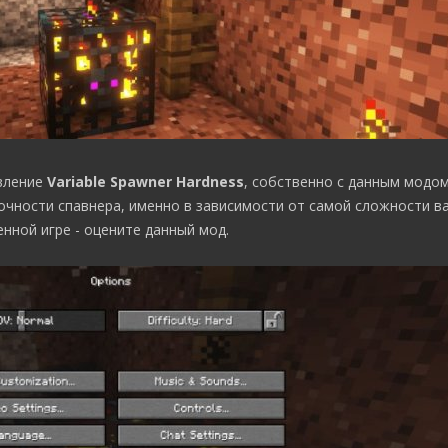
вление
Variable Spawner Hardness
, собственно с данным модо
очности спавнера, именно в зависимости от самой сложности в
нной игре - оцените данный мод.