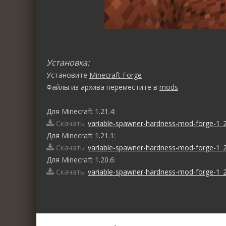
Установка:
Установите
Minecraft Forge
Файлы из архива переместите в
mods
Для Minecraft 1.21.4:
Скачать:
variable-spawner-hardness-mod-forge-1_2
Для Minecraft 1.21.1:
Скачать:
variable-spawner-hardness-mod-forge-1_2
Для Minecraft 1.20.6:
Скачать:
variable-spawner-hardness-mod-forge-1_2
0
1
2
3
4
5