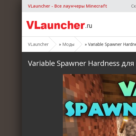
VLauncher - Все лаунчеры Minecraft
Ск
VLauncher
»
Моды
» Variable Spawner Hardne
Variable Spawner Hardness для 