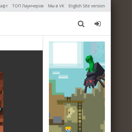
рафт
ТОП Лаунчеров
Мы в VK
English Site version