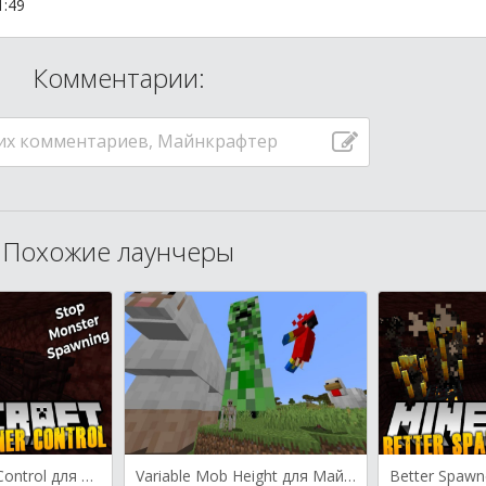
1:49
Комментарии:
их комментариев, Майнкрафтер
Похожие лаунчеры
Better Spawner Control для Майнкрафт [1.20.2, 1.20.1, 1.20]
Variable Mob Height для Майнкрафт [1.20.1, 1.19.4, 1.19.3]