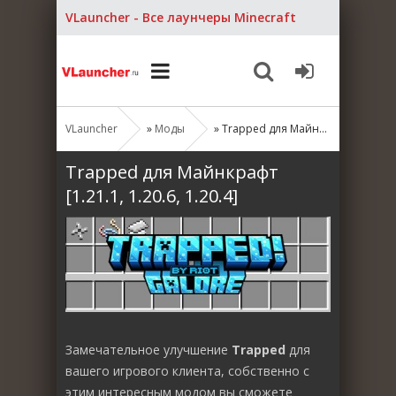
VLauncher - Все лаунчеры Minecraft
VLauncher
»
Моды
» Trapped для Майнкрафт [1.21.1, 1.20.6, 1.20.4]
Trapped для Майнкрафт
[1.21.1, 1.20.6, 1.20.4]
Замечательное улучшение
Trapped
для
вашего игрового клиента, собственно с
этим интересным модом вы сможете