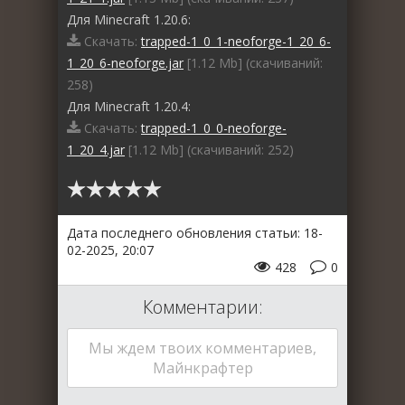
Для Minecraft 1.20.6:
Скачать:
trapped-1_0_1-neoforge-1_20_6-
1_20_6-neoforge.jar
[1.12 Mb] (cкачиваний:
258)
Для Minecraft 1.20.4:
Скачать:
trapped-1_0_0-neoforge-
1_20_4.jar
[1.12 Mb] (cкачиваний: 252)
Дата последнего обновления статьи: 18-
02-2025, 20:07
428
0
Комментарии:
Мы ждем твоих комментариев,
Майнкрафтер