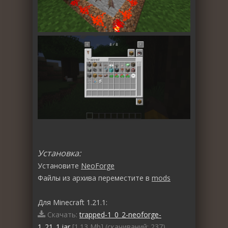
Установка:
Установите
NeoForge
Файлы из архива переместите в
mods
Для Minecraft 1.21.1:
Скачать:
trapped-1_0_2-neoforge-
1_21_1.jar
[1.13 Mb] (cкачиваний: 237)