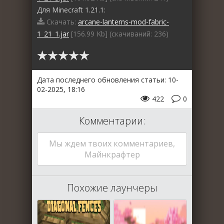
Для Minecraft 1.21.1:
Скачать:
arcane-lanterns-mod-fabric-
1_21_1.jar
[156.99 Kb] (cкачиваний: 236)
Дата последнего обновления статьи: 10-
02-2025, 18:16
422
0
Комментарии:
Мы ждем твоих комментариев,
Майнкрафтер
Похожие лаунчеры