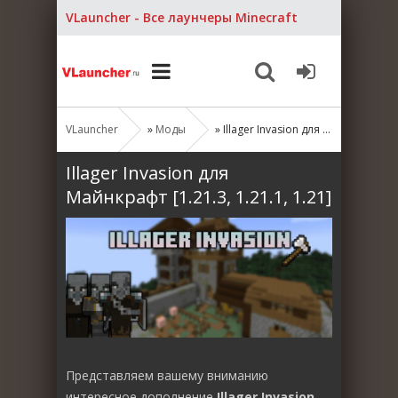
VLauncher - Все лаунчеры Minecraft
VLauncher
»
Моды
» Illager Invasion для Майнкрафт [1.21.3, 1.21.1, 1.21]
Illager Invasion для
Майнкрафт [1.21.3, 1.21.1, 1.21]
Представляем вашему вниманию
интересное дополнение
Illager Invasion
,