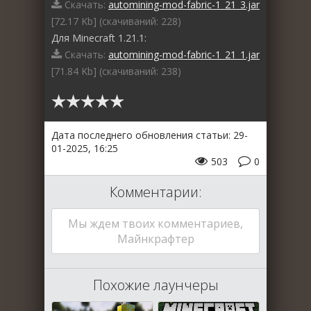
Скачать:
automining-mod-fabric-1_21_3.jar
[72.17 Kb] (cкачиваний: 228)
Для Minecraft 1.21.1:
Скачать:
automining-mod-fabric-1_21_1.jar
[71.84 Kb] (cкачиваний: 238)
Дата последнего обновления статьи: 29-
01-2025, 16:25
503
0
Комментарии:
Мы ждем твоих комментариев,
Майнкрафтер
Похожие лаунчеры