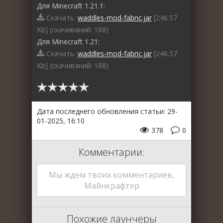
Для Minecraft 1.21.1:
Скачать:
waddles-mod-fabric.jar
[246.57
Kb] (cкачиваний: 188)
Для Minecraft 1.21:
Скачать:
waddles-mod-fabric.jar
[246.57
Kb] (cкачиваний: 188)
Дата последнего обновления статьи: 29-
01-2025, 16:10
378
0
Комментарии:
Мы ждем твоих комментариев,
Майнкрафтер
Похожие лаунчеры