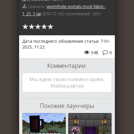
Скачать:
wormhole-portals-mod-fabric-
1_21_1.jar
[858.72 Kb] (cкачиваний: 280)
Дата последнего обновления статьи: 7-01-
2025, 11:22
548
0
Комментарии:
Мы ждем твоих комментариев,
Майнкрафтер
Похожие лаунчеры