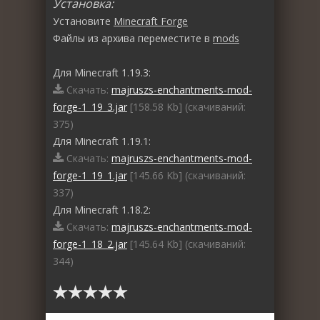
Установка:
Установите
Minecraft Forge
Файлы из архива переместите в
mods
Для Minecraft 1.19.3:
Скачать:
majruszs-enchantments-mod-
forge-1_19_3.jar
[158.58 Kb] (cкачиваний:
375)
Для Minecraft 1.19.1:
Скачать:
majruszs-enchantments-mod-
forge-1_19_1.jar
[145.66 Kb] (cкачиваний:
337)
Для Minecraft 1.18.2:
Скачать:
majruszs-enchantments-mod-
forge-1_18_2.jar
[145.64 Kb] (cкачиваний:
344)