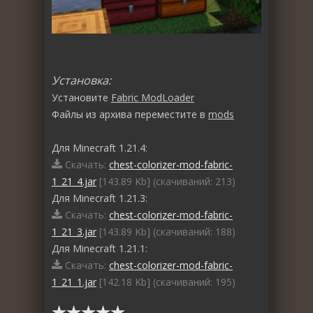
Установка:
Установите
Fabric ModLoader
Файлы из архива переместите в
mods
Для Minecraft 1.21.4:
Скачать:
chest-colorizer-mod-fabric-
1_21_4.jar
[143.89 Kb] (cкачиваний: 213)
Для Minecraft 1.21.3:
Скачать:
chest-colorizer-mod-fabric-
1_21_3.jar
[143.89 Kb] (cкачиваний: 188)
Для Minecraft 1.21.1:
Скачать:
chest-colorizer-mod-fabric-
1_21_1.jar
[142.18 Kb] (cкачиваний: 195)