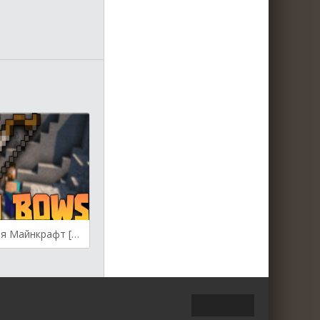
Arch Bows для Майнкрафт [1.19.3, 1.19.2, 1.19.1]