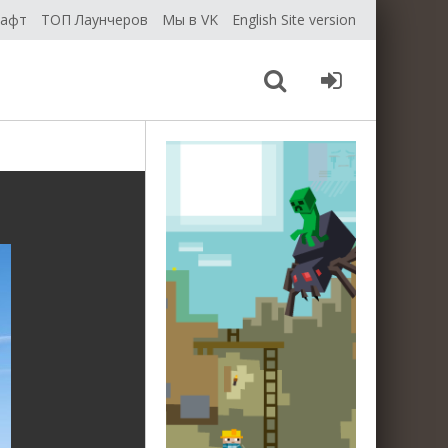
рафт
ТОП Лаунчеров
Мы в VK
English Site version