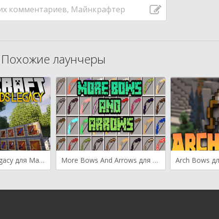
их комментариев, Майнкрафтер
Похожие лаунчеры
More Swords Legacy для Майнкрафт [1.20.4, 1.20.2, 1.20.1]
More Bows And Arrows для Майнкрафт [1.20.2, 1.20.1, 1.19.2]