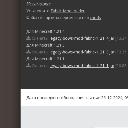
Установка:
Установите
Fabric ModLoader
Файлы из архива переместите в
mods
Для Minecraft 1.21.4:
Скачать:
legacy-bows-mod-fabric-1_21_4.jar
[13.34 
Для Minecraft 1.21.3:
Скачать:
legacy-bows-mod-fabric-1_21_3.jar
[13.35 
Для Minecraft 1.21.1:
Скачать:
legacy-bows-mod-fabric-1_21_1.jar
[10.88 
0
1
2
3
4
5
Дата последнего обновления статьи: 26-12-2024, 0