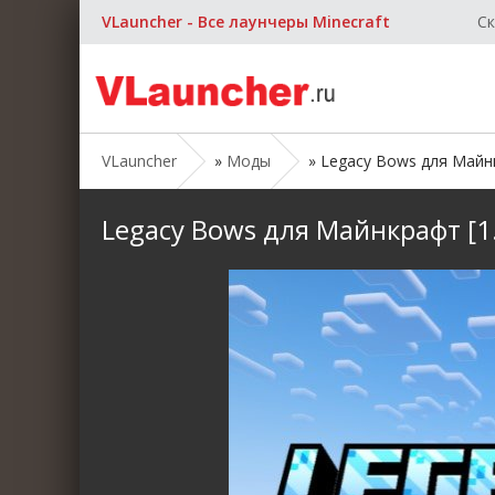
VLauncher - Все лаунчеры Minecraft
Ск
VLauncher
»
Моды
» Legacy Bows для Майнкра
Legacy Bows для Майнкрафт [1.2