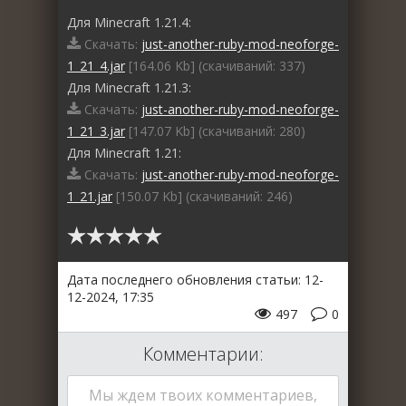
Для Minecraft 1.21.4:
Скачать:
just-another-ruby-mod-neoforge-
1_21_4.jar
[164.06 Kb] (cкачиваний: 337)
Для Minecraft 1.21.3:
Скачать:
just-another-ruby-mod-neoforge-
1_21_3.jar
[147.07 Kb] (cкачиваний: 280)
Для Minecraft 1.21:
Скачать:
just-another-ruby-mod-neoforge-
1_21.jar
[150.07 Kb] (cкачиваний: 246)
Дата последнего обновления статьи: 12-
12-2024, 17:35
497
0
Комментарии:
Мы ждем твоих комментариев,