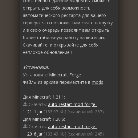
собственно с данным модом вы сможете
открыть для себя возможность
автоматического рестарта для вашего
сервера, что позволит вам снять нагрузку,
и в свою очередь позволит вам открыть
более стабильную работу вашей игры.
Скачивайте, и открывайте для себя
неплохое обновление !
Установка:
Установите
Minecraft Forge
Файлы из архива переместите в
mods
Для Minecraft 1.21.1:
Скачать:
auto-restart-mod-forge-
1_21_1.jar
[133.97 Kb] (cкачиваний: 257)
Для Minecraft 1.20.6:
Скачать:
auto-restart-mod-forge-
1_20_6.jar
[133.49 Kb] (cкачиваний: 245)