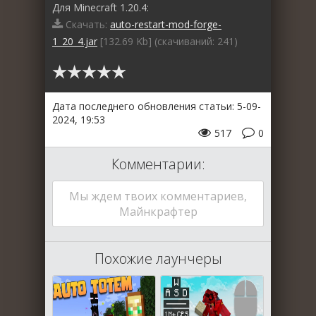
Для Minecraft 1.20.4:
Скачать:
auto-restart-mod-forge-
1_20_4.jar
[132.69 Kb] (cкачиваний: 241)
Дата последнего обновления статьи: 5-09-
2024, 19:53
517
0
Комментарии:
Мы ждем твоих комментариев,
Майнкрафтер
Похожие лаунчеры