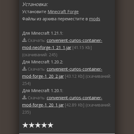
Установка:
Установите
Minecraft Forge
Файлы из архива переместите в
mods
Для Minecraft 1.21.1:
Скачать:
convenient-curios-container-
mod-neoforge-1_21_1.jar
[41.15 Kb]
(cкачиваний: 245)
Для Minecraft 1.20.2:
Скачать:
convenient-curios-container-
mod-forge-1_20_2.jar
[43.12 Kb] (cкачиваний:
254)
Для Minecraft 1.20.1:
Скачать:
convenient-curios-container-
mod-forge-1_20_1.jar
[42.89 Kb] (cкачиваний:
235)