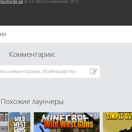
neoforge.jar
[6.34 Mb] (cкачиваний: 367)
9:01
Комментарии:
их комментариев, Майнкрафтер
Похожие лаунчеры