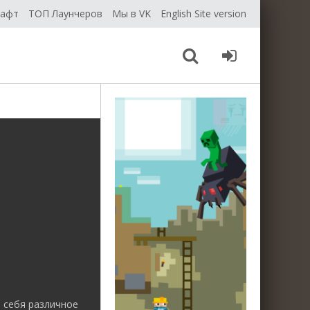
рафт
ТОП Лаунчеров
Мы в VK
English Site version
 себя различное