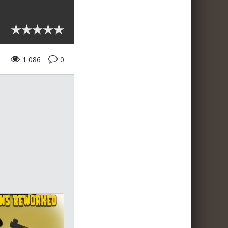
1 086
0