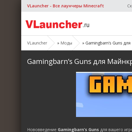
VLauncher - Все лаунчеры Minecraft
Ск
VLauncher
»
Моды
» Gamingbarn’s Guns для 
Gamingbarn’s Guns для Майнкра
Нововведение
Gamingbarn’s Guns
для вашего игр