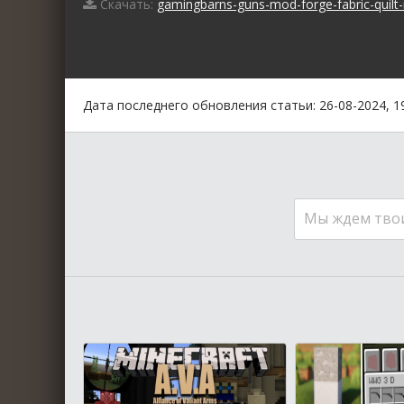
Скачать:
gamingbarns-guns-mod-forge-fabric-quilt-
0
1
2
3
4
5
Дата последнего обновления статьи: 26-08-2024, 1
Мы ждем тво