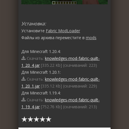
Установка:
Установите
Fabric ModLoader
Файлы из архива переместите в
mods
Для Minecraft 1.20.4:
Скачать:
knowledges-mod-fabric-quilt-
1_20_4.jar
[335.22 Kb] (cкачиваний: 223)
Для Minecraft 1.20.1:
Скачать:
knowledges-mod-fabric-quilt-
1_20_1.jar
[335.12 Kb] (cкачиваний: 229)
Для Minecraft 1.19.4:
Скачать:
knowledges-mod-fabric-quilt-
1_19_4.jar
[752.76 Kb] (cкачиваний: 213)