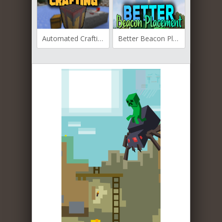
Automated Crafting для Майнкрафт [1.20.6, 1.20.4]
Better Beacon Placement для Майнкрафт [1.20.1, 1.20, 1.19.4]