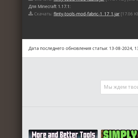
Для Minecraft 1.17.1:
Скачать:
flinty-tools-mod-fabric-1_17_1.jar
[17.06 K
0
1
2
3
4
5
Дата последнего обновления статьи: 13-08-2024, 1
Мы ждем тво