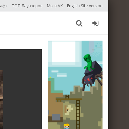
рафт
ТОП Лаунчеров
Мы в VK
English Site version