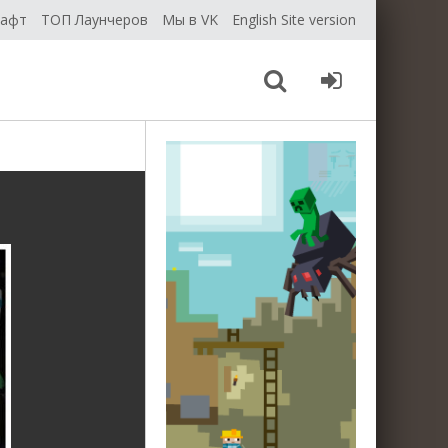
рафт
ТОП Лаунчеров
Мы в VK
English Site version