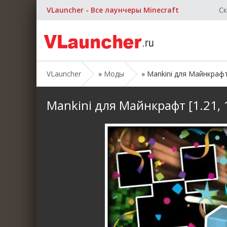
VLauncher - Все лаунчеры Minecraft
Ск
VLauncher
»
Моды
» Mankini для Майнкрафт [
Mankini для Майнкрафт [1.21, 1