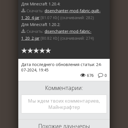
Для Minecraft 1.20.4:
Скачать:
disenchanter-mod-fabric-quilt-
1_20_4.jar
[81.07 Kb] (cкачиваний: 282)
Для Minecraft 1.20.2:
Скачать:
disenchanter-mod-fabric-
1_20_2.jar
[80.82 Kb] (cкачиваний: 274)
Дата последнего обновления статьи: 24-
07-2024, 19:45
676
0
Комментарии:
Мы ждем твоих комментариев,
Майнкрафтер
Похожие лаунчеры