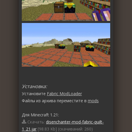
Установка:
Установите
Fabric ModLoader
Файлы из архива переместите в
mods
Для Minecraft 1.21:
Скачать:
disenchanter-mod-fabric-quilt-
1_21.jar
[98.83 Kb] (cкачиваний: 260)