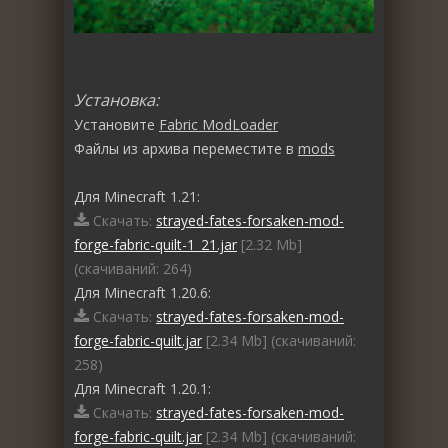
Установка:
Установите
Fabric ModLoader
Файлы из архива переместите в
mods
Для Minecraft 1.21:
Скачать:
strayed-fates-forsaken-mod-
forge-fabric-quilt-1_21.jar
[2.32 Mb]
(cкачиваний: 264)
Для Minecraft 1.20.6:
Скачать:
strayed-fates-forsaken-mod-
forge-fabric-quilt.jar
[2.34 Mb] (cкачиваний:
258)
Для Minecraft 1.20.1:
Скачать:
strayed-fates-forsaken-mod-
forge-fabric-quilt.jar
[2.34 Mb] (cкачиваний: