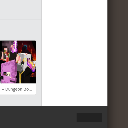
Brutal Bosses – Dungeon Bosses для Майнкрафт [1.19.3, 1.19.2, 1.19.1]