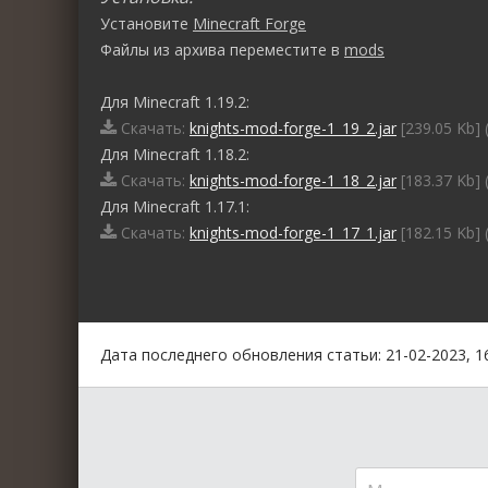
Установите
Minecraft Forge
Файлы из архива переместите в
mods
Для Minecraft 1.19.2:
Скачать:
knights-mod-forge-1_19_2.jar
[239.05 Kb] 
Для Minecraft 1.18.2:
Скачать:
knights-mod-forge-1_18_2.jar
[183.37 Kb] 
Для Minecraft 1.17.1:
Скачать:
knights-mod-forge-1_17_1.jar
[182.15 Kb] 
0
1
2
3
4
5
Дата последнего обновления статьи: 21-02-2023, 1