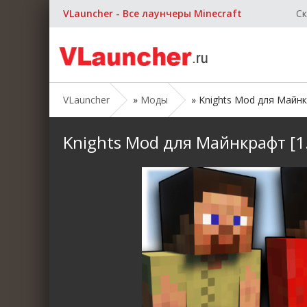
VLauncher - Все лаунчеры Minecraft
Ск
VLauncher
»
Моды
» Knights Mod для Майнкра
Knights Mod для Майнкрафт [1.1