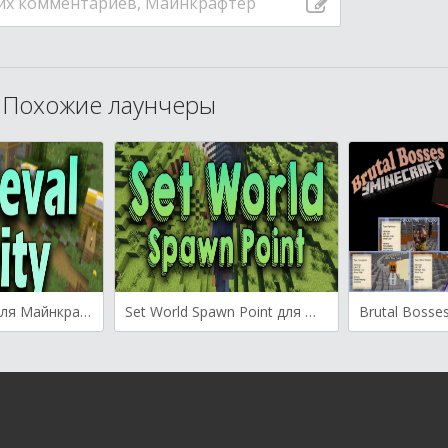
их комментариев, Майнкрафтер
Похожие лаунчеры
Medieval Entity для Майнкрафт [1.19.2, 1.19.1, 1.19]
Set World Spawn Point для Майнкрафт [1.19.3, 1.19.2, 1.19.1]