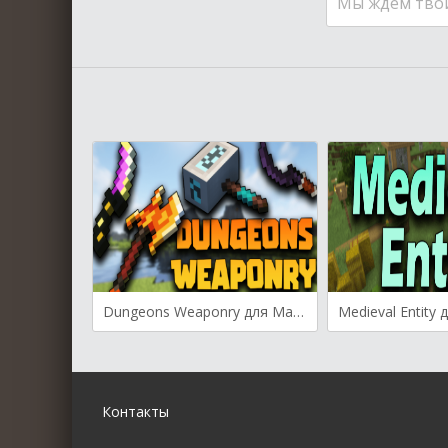
Мы ждем тво
Dungeons Weaponry для Майнкрафт [1.19.2, 1.18.2, 1.17.1]
Контакты