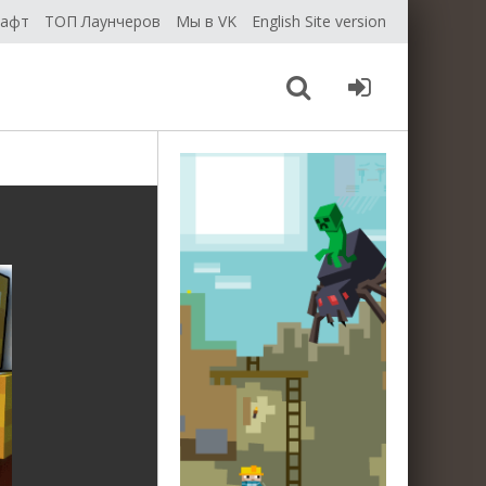
рафт
ТОП Лаунчеров
Мы в VK
English Site version