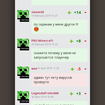
-
+
+14
slaem56
14 February 2019 15:37
по скринам у меня другое !!!
-
+
+8
PRO Minecraft
23 February 2019 10:22
скажите почему у меня не
запускается тлаунчер
-
+
-5
вип
19 April 2019 11:55
админ тут нету вирусов
проверте
-
+
+3
LegendaProlet666
30 April 2019 10:08