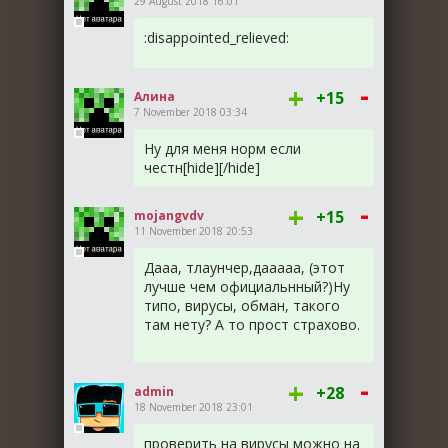
29 August 2018 16:01
:
disappointed_relieved
:
-
+
+15
Алина
7 November 2018 03:34
Ну для меня норм если
честн[hide][/hide]
-
+
+15
mojangvdv
11 November 2018 20:53
Дааа, тлаунчер,дааааа, (этот
лучше чем официальнный?)Ну
типо, вирусы, обман, такого
там нету? А то прост страхово.
-
+
+28
admin
18 November 2018 23:01
проверить на вирусы можно на