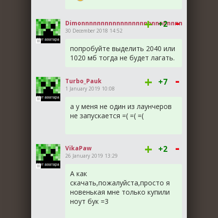
-
+
+2
Dimonnnnnnnnnnnnnnnnnnnnnnnnnn
30 December 2018 14:52
попробуйте выделить 2040 или
1020 мб тогда не будет лагать.
-
+
+7
Turbo_Pauk
1 January 2019 10:08
а у меня не один из лаунчеров
не запускается =( =( =(
-
+
+2
VikaPaw
26 January 2019 13:29
А как
скачать,пожалуйста,просто я
новенькая мне только купили
ноут бук =3