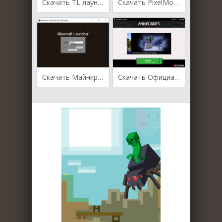
Скачать TL лаунчер
Скачать PixelMon лаунчер
Скачать Майнкрафт лаунчер AnjoCaido
Скачать Официальный лаунчер Minecraft от Mojang