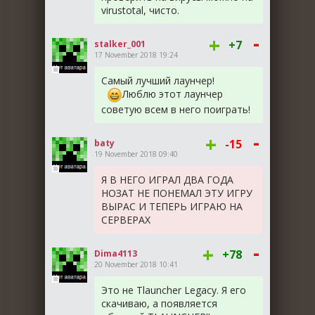
virustotal, чисто.
-
+
+7
stalker_001
17 November 2018 19:24
Самый лучший лаунчер!
Люблю этот лаунчер
советую всем в него поиграть!
-
+
-15
baty
19 November 2018 09:40
Я В НЕГО ИГРАЛ ДВА ГОДА
НОЗАТ НЕ ПОНЕМАЛ ЭТУ ИГРУ
ВЫРАС И ТЕПЕРЬ ИГРАЮ НА
СЕРВЕРАХ
-
+
+78
Dima4113
20 November 2018 10:41
Это не Tlauncher Legacy. Я его
скачиваю, а появляется