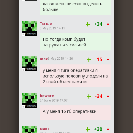
лагов меньше если выделить
больше
-
+
+34
Ты шо
6 May 2019 14:11
Но тогда комп будет
нагружаться сильней
-
+
-15
max
9 May 2019 14:36
у меня 4 гига оперативки я
использую половину ,подели на
2 свой объем памяти
-
+
-34
beware
24 June 2019 17:07
А у меня 16 гб оперативки
-
+
+30
макс