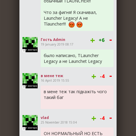
обычный TLAUNCHER!!
Что за фигня! Я скачивал,
Launcher Legacy! А не
Tlauncher!!!
-
+
+6
Гость Admin
19 January 2019 08:17
было написано, TLauncher
Legacy а не Launchet Legacy
-
+
-4
в мене теж
16 April 2019 15:55
в мене теж так підкажіть чого
такий баг
-
+
-4
vlad
25 November 2018 15:04
ОН НОРМАЛЬНЫЙ НО ЕСТЬ