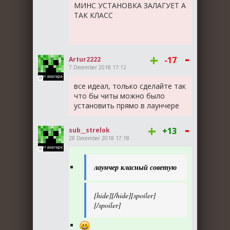
МИНС УСТАНОВКА ЗАЛАГУЕТ А
ТАК КЛАСС
-
+
-17
Artur2222
7 December 2018 17:12
все идеал, только сделайте так
что бы читы можно было
установить прямо в лаунчере
-
+
+13
sub__strelok
28 December 2018 17:18
лаунчер класный советую
[hide][/hide][spoiler]
[/spoiler]