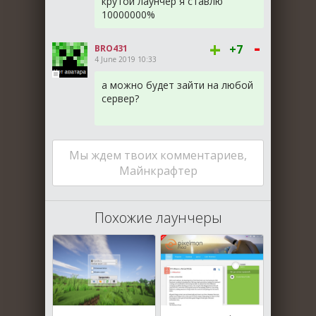
крутой лаунчер я ставлю
10000000%
-
+
+7
BRO431
4 June 2019 10:33
а можно будет зайти на любой
сервер?
Мы ждем твоих комментариев,
Майнкрафтер
Похожие лаунчеры