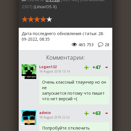
2307)
(Linux/OS X)
Дата последнего обновления статьи: 28-
09-2022, 08:35
465 753
28
Комментарии:
-
+
+47
Logan132
18 August 2018 13:14
Очень классный тлаунчер но он
не
запускается потому что пишет
что нет версий =(
-
+
+63
admin
18 August 2018 22:52
Попробуйте отключить