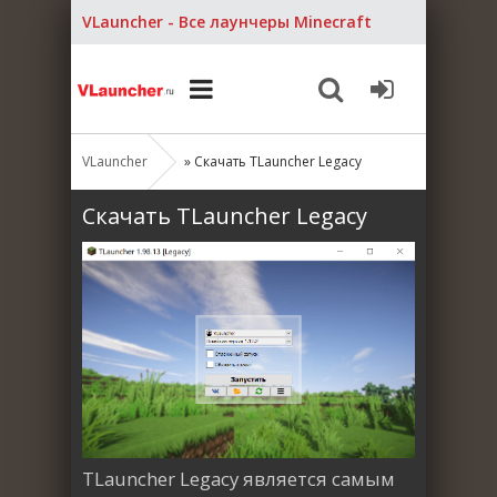
VLauncher - Все лаунчеры Minecraft
VLauncher
» Скачать TLauncher Legacy
Скачать TLauncher Legacy
TLauncher Legacy является самым