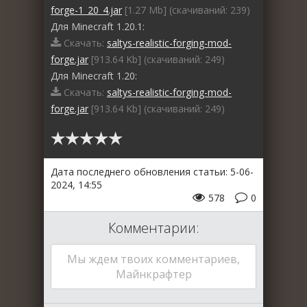
forge-1_20_4.jar
[1.27 Mb] (cкачиваний: 239)
Для Minecraft 1.20.1:
Скачать:
saltys-realistic-forging-mod-
forge.jar
[913.64 Kb] (cкачиваний: 249)
Для Minecraft 1.20:
Скачать:
saltys-realistic-forging-mod-
forge.jar
[913.64 Kb] (cкачиваний: 249)
Дата последнего обновления статьи: 5-06-
2024, 14:55
578
0
Комментарии:
Мы ждем твоих комментариев,
Майнкрафтер