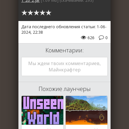
1_20_2.jar
[1.09 Mb] (cкачиваний: 293)
Дата последнего обновления статьи: 1-06-
2024, 22:38
626
0
Комментарии:
Мы ждем твоих комментариев,
Майнкрафтер
Похожие лаунчеры