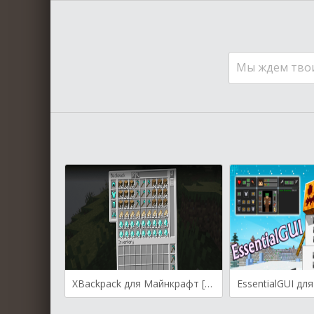
Мы ждем тво
XBackpack для Майнкрафт [1.20.4, 1.20.1, 1.19.4]