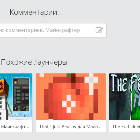
Комментарии:
их комментариев, Майнкрафтер
Похожие лаунчеры
EssentialGUI для Майнкрафт [1.20.4, 1.20.3, 1.20.2]
That's Just Peachy для Майнкрафт [1.18.2, 1.18.1]