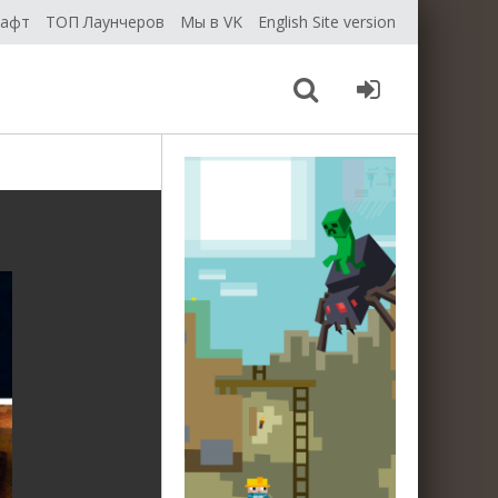
рафт
ТОП Лаунчеров
Мы в VK
English Site version