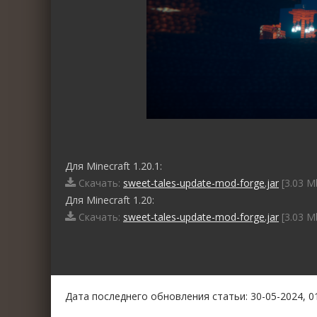
Для Minecraft 1.20.1:
Скачать:
sweet-tales-update-mod-forge.jar
[3.03 M
Для Minecraft 1.20:
Скачать:
sweet-tales-update-mod-forge.jar
[3.03 M
0
1
2
3
4
5
Дата последнего обновления статьи: 30-05-2024, 0