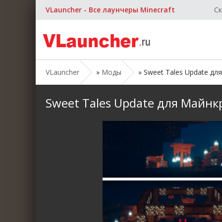
VLauncher - Все лаунчеры Minecraft
Ск
VLauncher
»
Моды
» Sweet Tales Update для
Sweet Tales Update для Майнкра