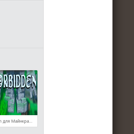
The Forbidden для Майнкрафт 1.16.5