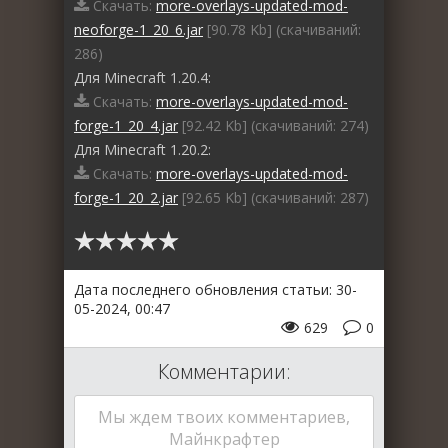
Скачать:
more-overlays-updated-mod-
neoforge-1_20_6.jar
[90.78 Kb] (cкачиваний:
286)
Для Minecraft 1.20.4:
Скачать:
more-overlays-updated-mod-
forge-1_20_4.jar
[92.42 Kb] (cкачиваний: 274)
Для Minecraft 1.20.2:
Скачать:
more-overlays-updated-mod-
forge-1_20_2.jar
[92.65 Kb] (cкачиваний: 287)
Дата последнего обновления статьи: 30-
05-2024, 00:47
629
0
Комментарии:
Мы ждем твоих комментариев,
Майнкрафтер