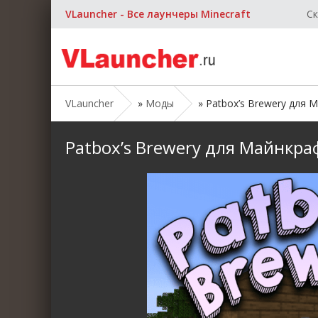
VLauncher - Все лаунчеры Minecraft
Ск
VLauncher
»
Моды
» Patbox’s Brewery для Ма
Patbox’s Brewery для Майнкрафт