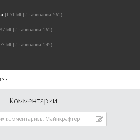
ar
[1.51 Mb] (cкачиваний: 562)
.37 Mb] (cкачиваний: 262)
.73 Mb] (cкачиваний: 245)
9:37
Комментарии:
их комментариев, Майнкрафтер