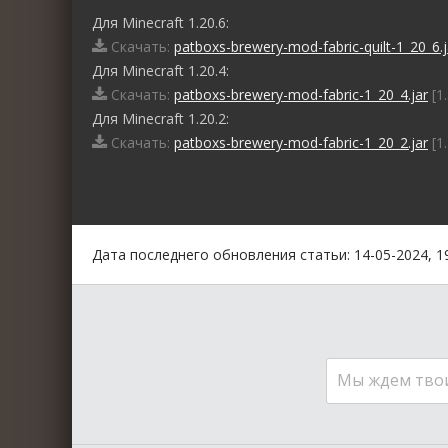
Для Minecraft 1.20.6:
Скачать:
patboxs-brewery-mod-fabric-quilt-1_20_6.j
Для Minecraft 1.20.4:
Скачать:
patboxs-brewery-mod-fabric-1_20_4.jar
[1
Для Minecraft 1.20.2:
Скачать:
patboxs-brewery-mod-fabric-1_20_2.jar
[1
0
1
2
3
4
5
Дата последнего обновления статьи: 14-05-2024, 1
Мы ждем тво