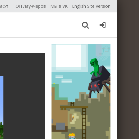
рафт
ТОП Лаунчеров
Мы в VK
English Site version