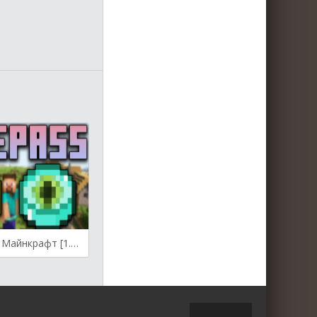
TelePass для Майнкрафт [1.19.4, 1.19.3, 1.19.2]