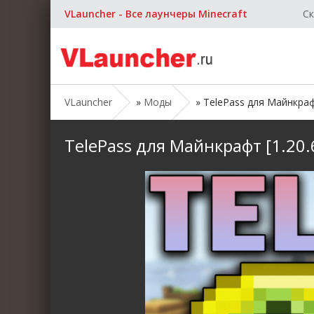
VLauncher - Все лаунчеры Minecraft
Ск
VLauncher
»
Моды
» TelePass для Майнкрафт 
TelePass для Майнкрафт [1.20.6,