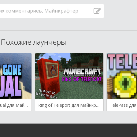
их комментариев, Майнкрафтер
Похожие лаунчеры
Rain Be Gone Ritual для Майнкрафт [1.20.6, 1.20.4, 1.20.2]
Ring of Teleport для Майнкрафт [1.20.4, 1.20.1, 1.19.3]