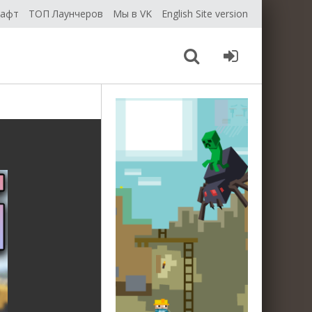
рафт
ТОП Лаунчеров
Мы в VK
English Site version