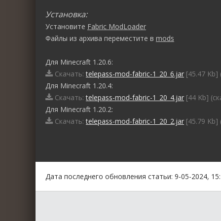
Установка:
Установите
Fabric ModLoader
Файлы из архива переместите в
mods
Для Minecraft 1.20.6:
Скачать:
telepass-mod-fabric-1_20_6.jar
[45.47 Kb]
Для Minecraft 1.20.4:
Скачать:
telepass-mod-fabric-1_20_4.jar
[44 Kb] (c
Для Minecraft 1.20.2:
Скачать:
telepass-mod-fabric-1_20_2.jar
[45.79 Kb]
0
1
2
3
4
5
Дата последнего обновления статьи: 9-05-2024, 15