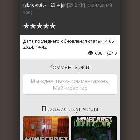
fabric-quilt-1_20_4.jar
[29.2 Kb] (cкачиваний:
306)
Дата последнего обновления статьи: 4-05-
2024, 14:42
688
0
Комментарии:
Мы ждем твоих комментариев,
Майнкрафтер
Похожие лаунчеры