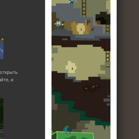
 открыть
йте, и