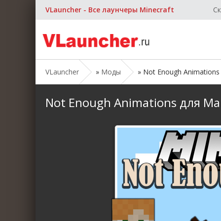
VLauncher - Все лаунчеры Minecraft
Ск
VLauncher
»
Моды
» Not Enough Animations д
Not Enough Animations для Майн