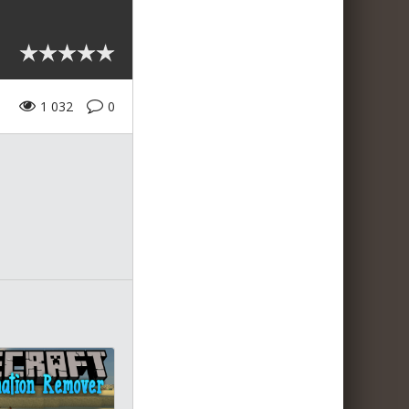
1 032
0