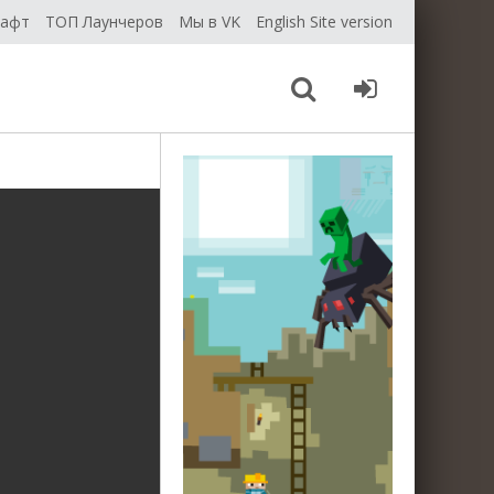
рафт
ТОП Лаунчеров
Мы в VK
English Site version