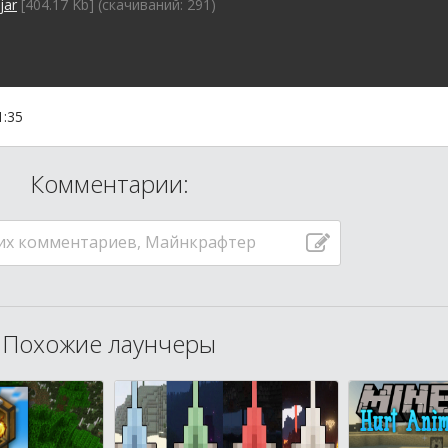
jar
[404.17 Kb] (cкачиваний: 291)
1:35
Комментарии:
их комментариев, Майнкрафтер
Похожие лаунчеры