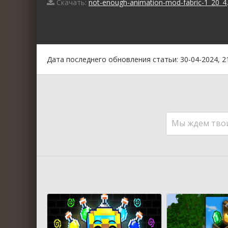
Скачать:
not-enough-animation-mod-fabric-1_20_4.
0
1
2
3
4
5
Дата последнего обновления статьи: 30-04-2024, 2
Мы ждем тво