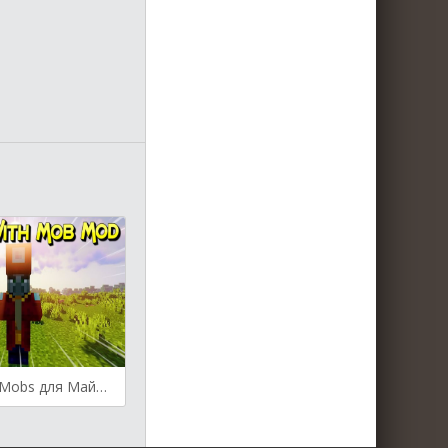
Enchant with Mobs для Майнкрафт [1.19.3, 1.19.2, 1.19.1]