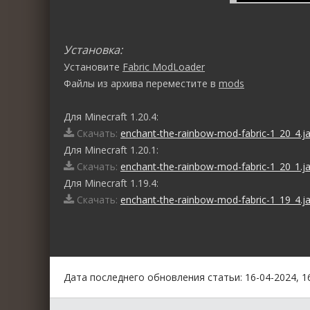
Установка:
Установите
Fabric ModLoader
Файлы из архива переместите в
mods
Для Minecraft 1.20.4:
Скачать:
enchant-the-rainbow-mod-fabric-1_20_4.ja
Для Minecraft 1.20.1:
Скачать:
enchant-the-rainbow-mod-fabric-1_20_1.ja
Для Minecraft 1.19.4:
Скачать:
enchant-the-rainbow-mod-fabric-1_19_4.ja
0
1
2
3
4
5
Дата последнего обновления статьи: 16-04-2024, 1