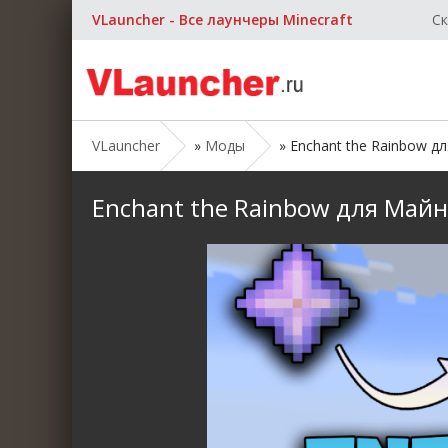
VLauncher - Все лаунчеры Minecraft
Ск
VLauncher
»
Моды
» Enchant the Rainbow для
Enchant the Rainbow для Майнкр