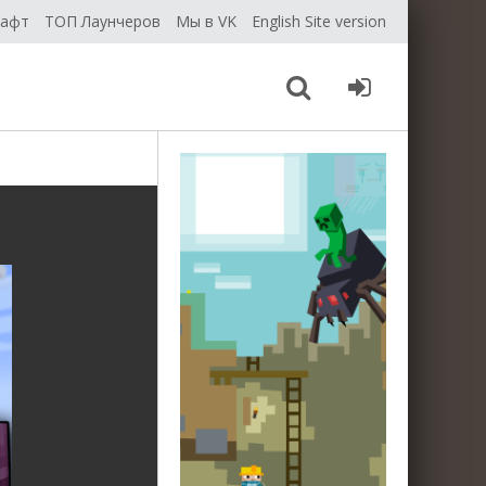
рафт
ТОП Лаунчеров
Мы в VK
English Site version