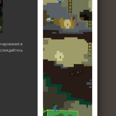
ачарования в
аслаждайтесь