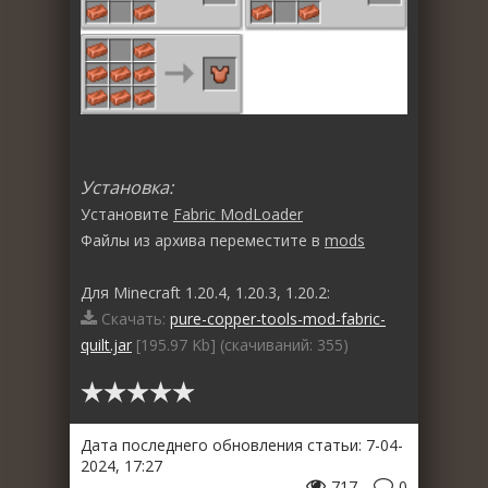
Установка:
Установите
Fabric ModLoader
Файлы из архива переместите в
mods
Для Minecraft 1.20.4, 1.20.3, 1.20.2:
Скачать:
pure-copper-tools-mod-fabric-
quilt.jar
[195.97 Kb] (cкачиваний: 355)
Дата последнего обновления статьи: 7-04-
2024, 17:27
717
0