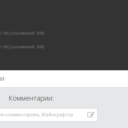
01 Kb] (cкачиваний: 308)
01 Kb] (cкачиваний: 308)
:23
Комментарии:
их комментариев, Майнкрафтер