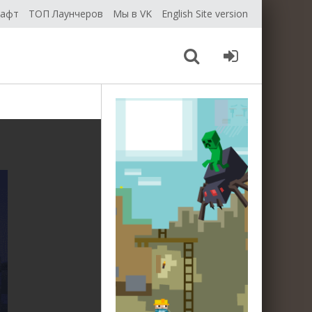
рафт
ТОП Лаунчеров
Мы в VK
English Site version