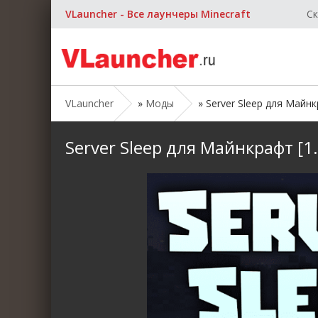
VLauncher - Все лаунчеры Minecraft
Ск
VLauncher
»
Моды
» Server Sleep для Майнкр
Server Sleep для Майнкрафт [1.