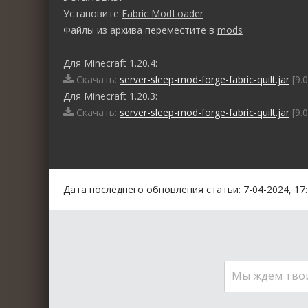
Установите
Fabric ModLoader
Файлы из архива переместите в
mods
Для Minecraft 1.20.4:
Скачать:
server-sleep-mod-forge-fabric-quilt.jar
[9.
Для Minecraft 1.20.3:
Скачать:
server-sleep-mod-forge-fabric-quilt.jar
[9.
0
1
2
3
4
5
Дата последнего обновления статьи: 7-04-2024, 17
Мы ждем тво