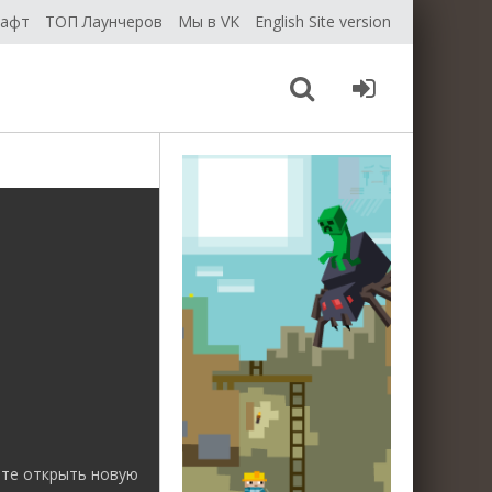
рафт
ТОП Лаунчеров
Мы в VK
English Site version
ете открыть новую