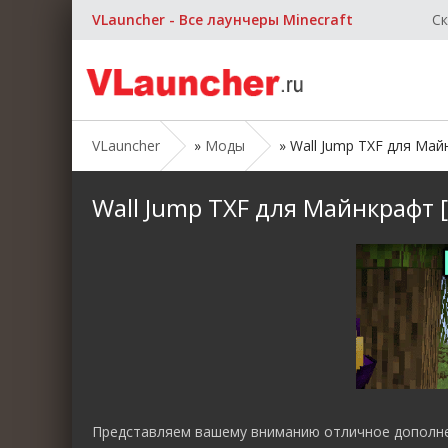
VLauncher - Все лаунчеры Minecraft
Ск
VLauncher
»
Моды
» Wall Jump TXF для Майнк
Wall Jump TXF для Майнкрафт [1
Представляем вашему вниманию отличное дополн