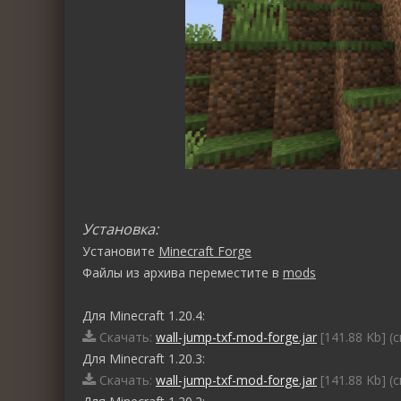
Установка:
Установите
Minecraft Forge
Файлы из архива переместите в
mods
Для Minecraft 1.20.4:
Скачать:
wall-jump-txf-mod-forge.jar
[141.88 Kb] (
Для Minecraft 1.20.3:
Скачать:
wall-jump-txf-mod-forge.jar
[141.88 Kb] (