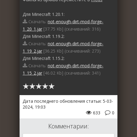
Для Minecraft 1.20.1:
Скачать:
not-enough-dirt-mod-forge-
1_20_1.jar
[37.75 Kb] (cкачиваний: 316)
Для Minecraft 1.19.2:
Скачать:
not-enough-dirt-mod-forge-
1_19_2.jar
[36.25 Kb] (cкачиваний: 273)
Для Minecraft 1.15.2:
Скачать:
not-enough-dirt-mod-forge-
1_15_2.jar
[46.02 Kb] (cкачиваний: 341)
Дата последнего обновления статьи: 5-03-
2024, 19:03
633
0
Комментарии: