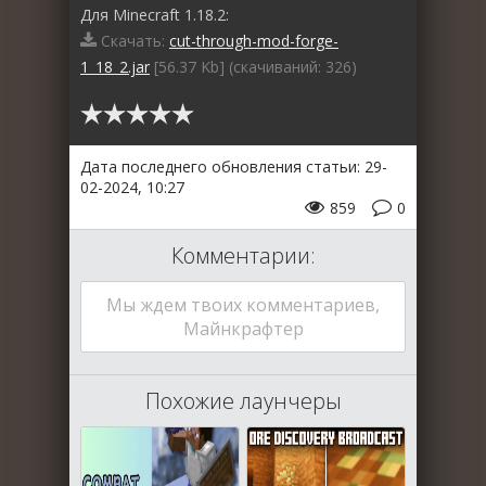
Для Minecraft 1.18.2:
Скачать:
cut-through-mod-forge-
1_18_2.jar
[56.37 Kb] (cкачиваний: 326)
Дата последнего обновления статьи: 29-
02-2024, 10:27
859
0
Комментарии:
Мы ждем твоих комментариев,
Майнкрафтер
Похожие лаунчеры