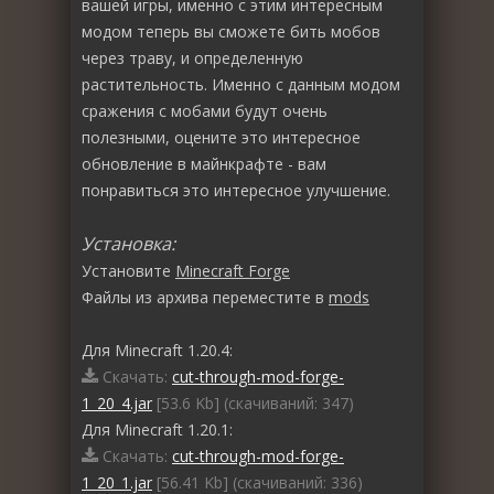
вашей игры, именно с этим интересным
модом теперь вы сможете бить мобов
через траву, и определенную
растительность. Именно с данным модом
сражения с мобами будут очень
полезными, оцените это интересное
обновление в майнкрафте - вам
понравиться это интересное улучшение.
Установка:
Установите
Minecraft Forge
Файлы из архива переместите в
mods
Для Minecraft 1.20.4:
Скачать:
cut-through-mod-forge-
1_20_4.jar
[53.6 Kb] (cкачиваний: 347)
Для Minecraft 1.20.1:
Скачать:
cut-through-mod-forge-
1_20_1.jar
[56.41 Kb] (cкачиваний: 336)