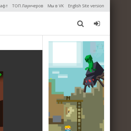
рафт
ТОП Лаунчеров
Мы в VK
English Site version