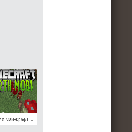
Earth Mobs для Майнкрафт [1.20.4, 1.20.2, 1.20.1]