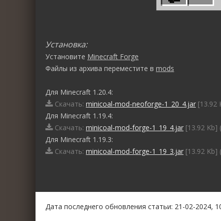
Установка:
Установите
Minecraft Forge
Файлы из архива переместите в
mods
Для Minecraft 1.20.4:
Скачать:
minicoal-mod-neoforge-1_20_4.jar
[13.92 
Для Minecraft 1.19.4:
Скачать:
minicoal-mod-forge-1_19_4.jar
[13.92 Kb] 
Для Minecraft 1.19.3:
Скачать:
minicoal-mod-forge-1_19_3.jar
[13.92 Kb] 
0
1
2
3
4
5
Дата последнего обновления статьи: 21-02-2024, 1