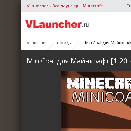
VLauncher - Все лаунчеры Minecraft
Ск
VLauncher
»
Моды
» MiniCoal для Майнкрафт [
MiniCoal для Майнкрафт [1.20.4,