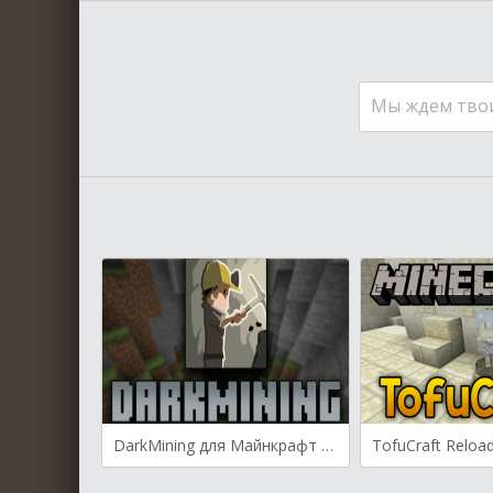
Мы ждем тво
DarkMining для Майнкрафт [1.20.4, 1.20.3, 1.20.2]