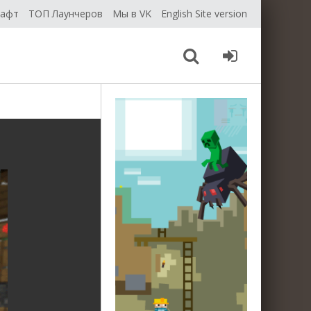
рафт
ТОП Лаунчеров
Мы в VK
English Site version