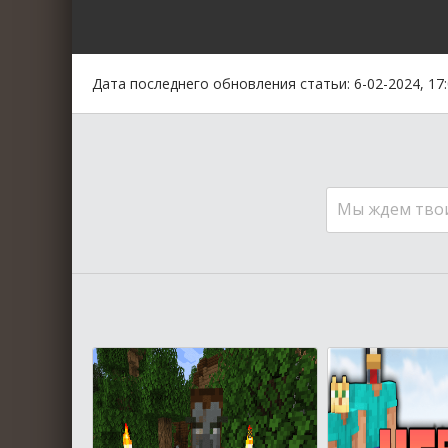
0
1
2
3
4
5
Дата последнего обновления статьи: 6-02-2024, 17
Мы ждем тво